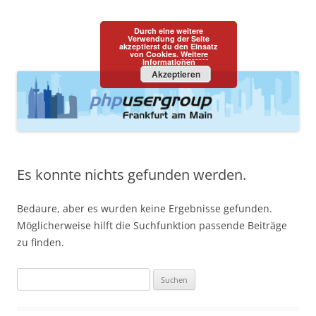
PHPUGFFM
one programming language::one community
Durch eine weitere
Zum
Verwendung der Seite
Menü
akzeptierst du den Einsatz
Inhalt
von Cookies.
Weitere
springen
Informationen
Akzeptieren
Es konnte nichts gefunden werden.
Bedaure, aber es wurden keine Ergebnisse gefunden.
Möglicherweise hilft die Suchfunktion passende Beiträge
zu finden.
Suchen
nach: