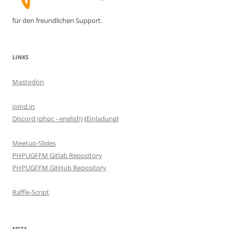
für den freundlichen Support.
LINKS
Mastodon
joind.in
Discord (phpc - english)
(
Einladung
)
Meetup-Slides
PHPUGFFM Gitlab Repository
PHPUGFFM GitHub Repository
Raffle-Script
META