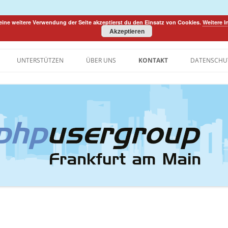
eine weitere Verwendung der Seite akzeptierst du den Einsatz von Cookies.
Weitere 
Akzeptieren
ty
Zum
Inhalt
UNTERSTÜTZEN
ÜBER UNS
KONTAKT
DATENSCHU
springen
HISTORIE