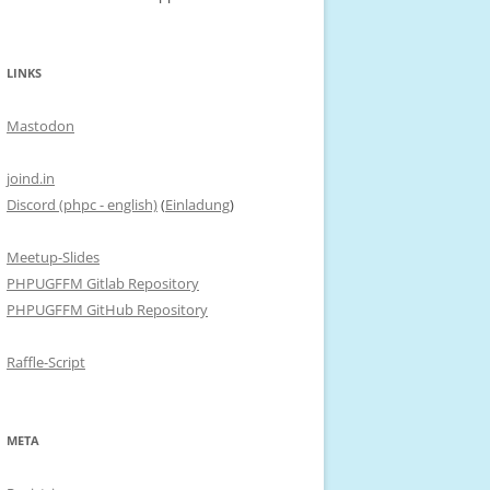
LINKS
Mastodon
joind.in
Discord (phpc - english)
(
Einladung
)
Meetup-Slides
PHPUGFFM Gitlab Repository
PHPUGFFM GitHub Repository
Raffle-Script
META