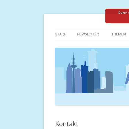
Durch 
one programming language::one communi
PHPUGFFM
START
NEWSLETTER
THEMEN
THEMEN-
Kontakt