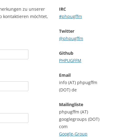
nmerkungen zu unserer
IRC
o kontaktieren möchtet,
#phpugffm
Twitter
@phpugffm
Github
PHPUGFFM
Email
info (AT) phpugffm
(DOT) de
Mailingliste
phpugffm (AT)
googlegroups (DOT)
com
Google-Group