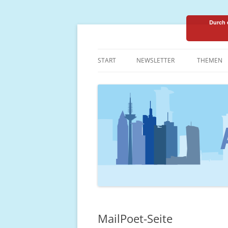
Durch 
one programming language::one communi
PHPUGFFM
START
NEWSLETTER
THEMEN
THEMEN-
MailPoet-Seite