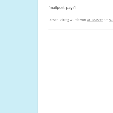
[mailpoet_page]
Dieser Beitrag wurde
von
UG-Master
am
9.
Beitragsnavigation