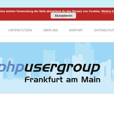
eine weitere Verwendung der Seite akzeptierst du den Einsatz von Cookies.
Weitere 
Akzeptieren
ty
Zum
Inhalt
UNTERSTÜTZEN
ÜBER UNS
KONTAKT
DATENSCHU
springen
HISTORIE