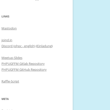
LINKS
Mastodon
joind.in
Discord (phpc - english)
(
Einladung
)
Meetup-Slides
PHPUGFFM Gitlab Repository
PHPUGFFM GitHub Repository
Raffle-Script
META