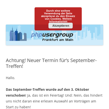
PHPUGFFM
one programming language::one community
Durch eine weitere
Zum
Verwendung der Seite
Menü
akzeptierst du den Einsatz
Inhalt
von Cookies.
Weitere
springen
Informationen
Akzeptieren
Achtung! Neuer Termin für’s September-
Treffen!
Hallo.
Das September-Treffen wurde auf den 3. Oktober
verschoben
! Ja, das ist ein Feiertag! Und: Nein, das hindert
uns nicht daran eine erlesen Auswahl an Vorträgen am
Start zu haben!