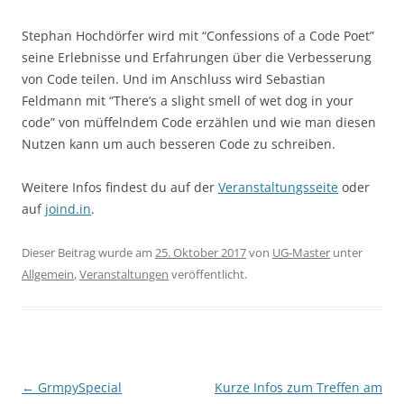
Stephan Hochdörfer wird mit “Confessions of a Code Poet”
seine Erlebnisse und Erfahrungen über die Verbesserung
von Code teilen. Und im Anschluss wird Sebastian
Feldmann mit “There’s a slight smell of wet dog in your
code” von müffelndem Code erzählen und wie man diesen
Nutzen kann um auch besseren Code zu schreiben.
Weitere Infos findest du auf der
Veranstaltungsseite
oder
auf
joind.in
.
Dieser Beitrag wurde am
25. Oktober 2017
von
UG-Master
unter
Allgemein
,
Veranstaltungen
veröffentlicht.
Beitragsnavigation
←
GrmpySpecial
Kurze Infos zum Treffen am