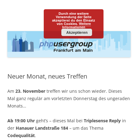
PHPUGFFM
one programming language::one community
Durch eine weitere
Zum
Verwendung der Seite
Menü
akzeptierst du den Einsatz
Inhalt
von Cookies.
Weitere
springen
Informationen
Akzeptieren
Neuer Monat, neues Treffen
Am
23. November
treffen wir uns schon wieder. Dieses
Mal ganz regulär am vorletzten Donnerstag des ungeraden
Monats…
Ab 19:00 Uhr
geht’s – dieses Mal bei
Triplesense Reply
in
der
Hanauer Landstraße 184
– um das Thema
Codequalität
.