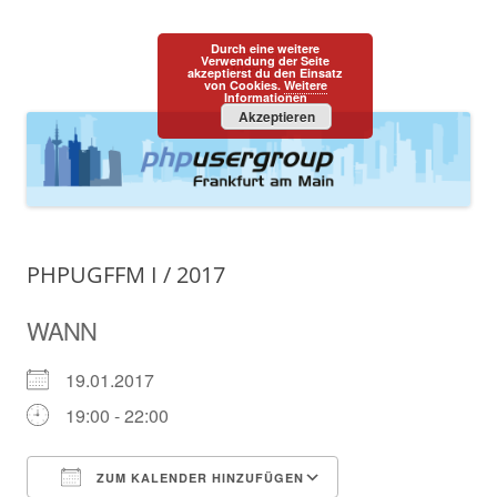
PHPUGFFM
one programming language::one community
Durch eine weitere
Zum
Verwendung der Seite
Menü
akzeptierst du den Einsatz
Inhalt
von Cookies.
Weitere
springen
Informationen
Akzeptieren
PHPUGFFM I / 2017
WANN
19.01.2017
19:00 - 22:00
ZUM KALENDER HINZUFÜGEN