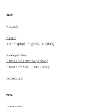
LINKS
Mastodon
joind.in
Discord (phpc - english)
(
Einladung
)
Meetup-Slides
PHPUGFFM Gitlab Repository
PHPUGFFM GitHub Repository
Raffle-Script
META
Registrieren