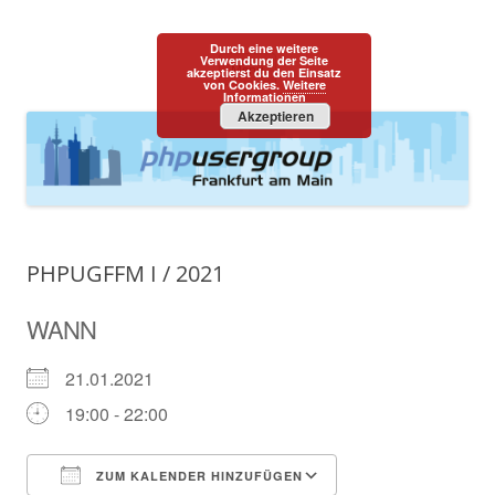
PHPUGFFM
one programming language::one community
Durch eine weitere
Zum
Verwendung der Seite
Menü
akzeptierst du den Einsatz
Inhalt
von Cookies.
Weitere
springen
Informationen
Akzeptieren
PHPUGFFM I / 2021
WANN
21.01.2021
19:00 - 22:00
ZUM KALENDER HINZUFÜGEN