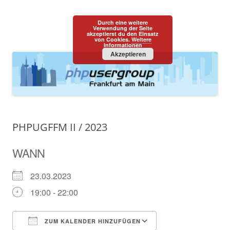
PHPUGFFM
one programming language::one community
Durch eine weitere
Zum
Verwendung der Seite
Menü
akzeptierst du den Einsatz
Inhalt
von Cookies.
Weitere
springen
Informationen
Akzeptieren
PHPUGFFM II / 2023
WANN
23.03.2023
19:00 - 22:00
ZUM KALENDER HINZUFÜGEN