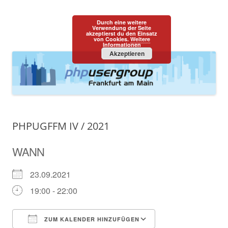
PHPUGFFM
one programming language::one community
Durch eine weitere
Zum
Verwendung der Seite
Menü
akzeptierst du den Einsatz
Inhalt
von Cookies.
Weitere
springen
Informationen
Akzeptieren
PHPUGFFM IV / 2021
WANN
23.09.2021
19:00 - 22:00
ZUM KALENDER HINZUFÜGEN