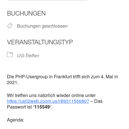
ICS herunterladen
Google Kalender
BUCHUNGEN
Buchungen geschlossen
VERANSTALTUNGSTYP
UG-Treffen
Die PHP-Usergroup in Frankfurt trifft sich zum 4. Mal in
2021.
Wir treffen uns natürlich wieder online unter
https://us02web.zoom.us/j/89311556807
– Das
Passwort ist “
115549
“.
Agenda: