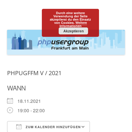
PHPUGFFM
one programming language::one community
Durch eine weitere
Zum
Verwendung der Seite
Menü
akzeptierst du den Einsatz
Inhalt
von Cookies.
Weitere
springen
Informationen
Akzeptieren
PHPUGFFM V / 2021
WANN
18.11.2021
19:00 - 22:00
ZUM KALENDER HINZUFÜGEN